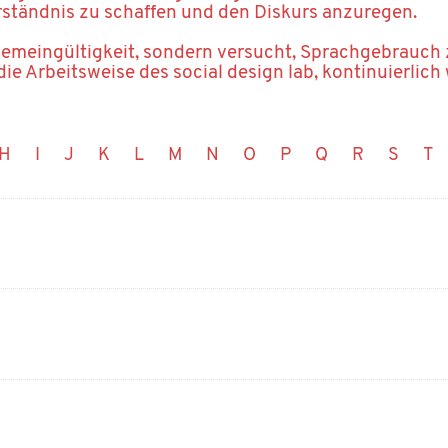
rständnis zu schaffen und den Diskurs anzuregen.
gemeingültigkeit, sondern versucht, Sprachgebrauch
die Arbeitsweise des social design lab, kontinuierlich
H
I
J
K
L
M
N
O
P
Q
R
S
T