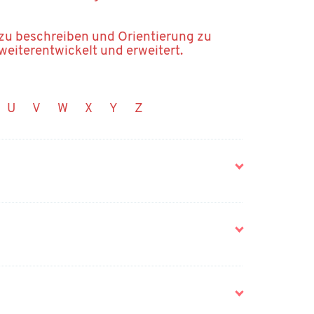
 zu beschreiben und Orientierung zu
 weiterentwickelt und erweitert.
U
V
W
X
Y
Z