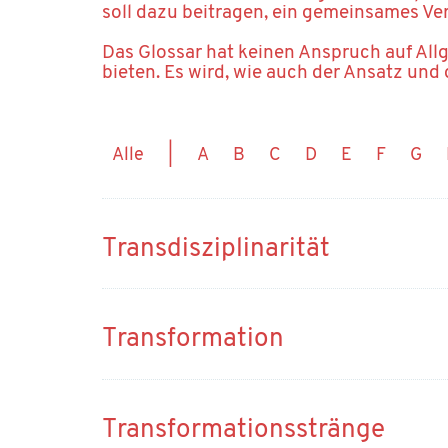
soll dazu beitragen, ein gemeinsames Ve
Das Glossar hat keinen Anspruch auf All
bieten. Es wird, wie auch der Ansatz und 
Alle
|
A
B
C
D
E
F
G
Transdisziplinarität
Transformation
Transformationsstränge