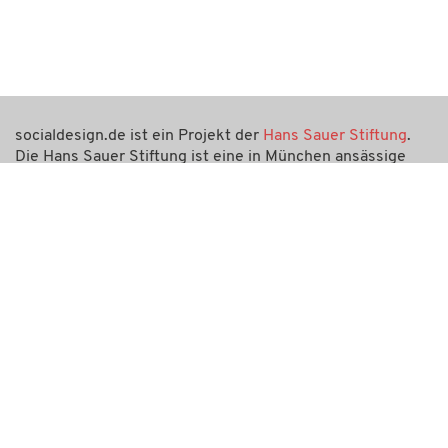
socialdesign.de ist ein Projekt der
Hans Sauer Stiftung
.
Die Hans Sauer Stiftung ist eine in München ansässige
gemeinnützige Stiftung, ihr Zweck ist die Förderung von
Wissenschaft und Forschung. Auch socialdesign.de ist ein
gemeinnütziges Angebot und verfolgt keinerlei
kommerzielle Interessen.
Kontaktieren Sie uns gerne per E-Mail über
info@socialdesign.de
.
Soziale Netzwerke
Newsletter
Kontakt