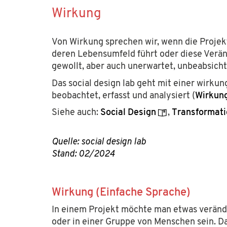
Wirkung
Von Wirkung sprechen wir, wenn die Projekt
deren Lebensumfeld führt oder diese Verä
gewollt, aber auch unerwartet, unbeabsicht
Das social design lab geht mit einer wirk
socialdesign.de ist ein Projekt der
Hans Sauer S
beobachtet, erfasst und analysiert (
Wirkun
Förderung von Wissenschaft und Forschung. Auch
Siehe auch:
Social Design
,
Transformati
Kontaktieren Sie uns gerne per E-Mail über
inf
Quelle: social design lab
Soziale Netzwerke
Stand: 02/2024
Newsletter
Kontakt
Wirkung (Einfache Sprache)
Jobs
In einem Projekt möchte man etwas veränd
oder in einer Gruppe von Menschen sein.
Da