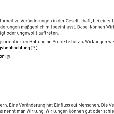
arbeit zu Veränderungen in der Gesellschaft, bei einer
nderungen maßgeblich mitbeeinflusst. Dabei können Wir
igt oder ungewollt auftreten.
ungsorientierten Haltung an Projekte heran. Wirkungen w
tiftung
. Die Hans Sauer Stiftung ist eine in München ansässige
gsbeobachtung
).
 socialdesign.de ist ein gemeinnütziges Angebot und verfolgt
on
o@socialdesign.de
.
ern. Eine Veränderung hat Einfluss auf Menschen.
Die Ve
s nennt man Wirkung.
Wirkungen können gut oder schlec