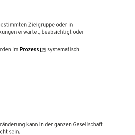
 bestimmten Zielgruppe oder in
kungen erwartet, beabsichtigt oder
erden im
Prozess
systematisch
 gemeinnützige Stiftung, ihr Zweck ist die
 keinerlei kommerzielle Interessen.
ränderung kann in der ganzen Gesellschaft
ht sein.