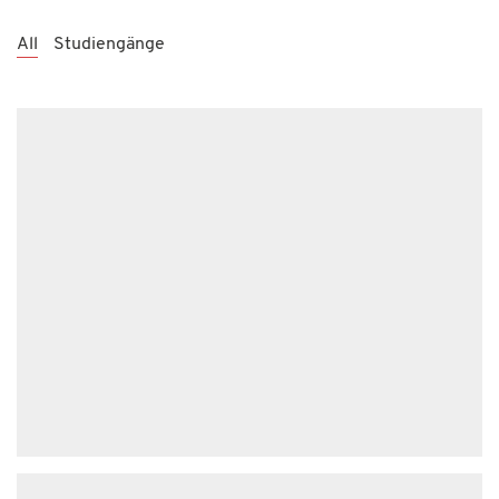
All
Studiengänge
M.A. Human Rights And Social Transformation