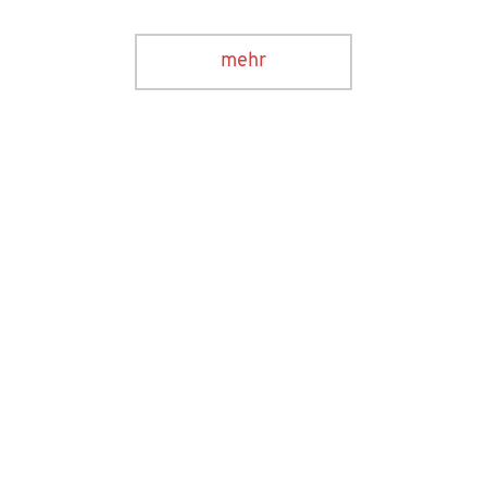
M.A Social Design – Arts As Urban Innovation
mehr