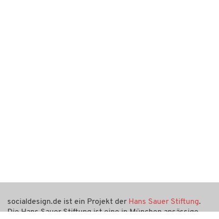
socialdesign.de ist ein Projekt der
Hans Sauer Stiftung
.
Die Hans Sauer Stiftung ist eine in München ansässige