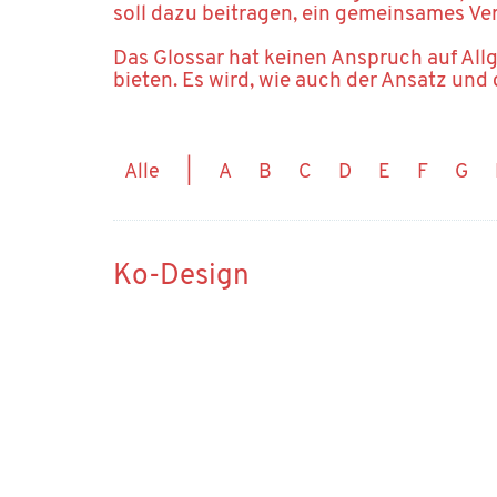
soll dazu beitragen, ein gemeinsames Ve
Das Glossar hat keinen Anspruch auf All
bieten. Es wird, wie auch der Ansatz und 
Alle
|
A
B
C
D
E
F
G
Ko-Design