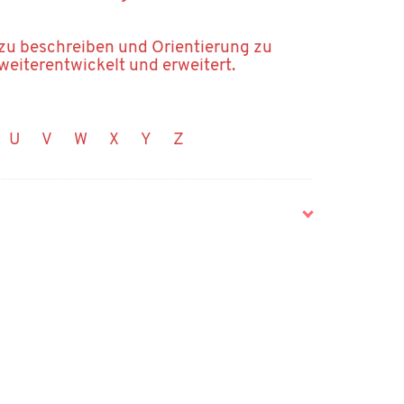
 zu beschreiben und Orientierung zu
 weiterentwickelt und erweitert.
U
V
W
X
Y
Z