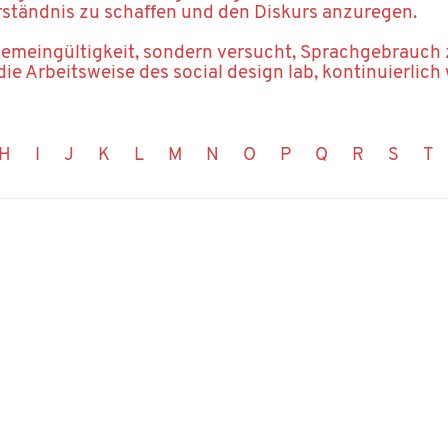
rständnis zu schaffen und den Diskurs anzuregen.
gemeingültigkeit, sondern versucht, Sprachgebrauch
die Arbeitsweise des social design lab, kontinuierlich
H
I
J
K
L
M
N
O
P
Q
R
S
T