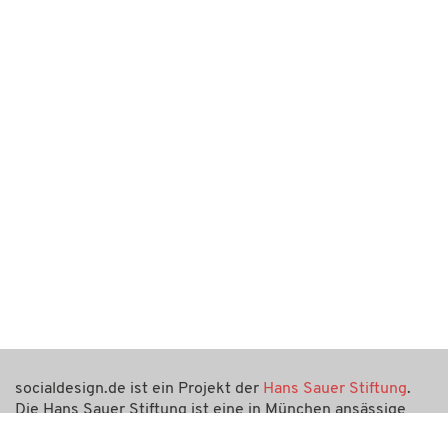
socialdesign.de ist ein Projekt der
Hans Sauer Stiftung
.
Die Hans Sauer Stiftung ist eine in München ansässige
gemeinnützige Stiftung, ihr Zweck ist die Förderung von