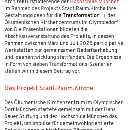
Architekturstudierende der
Hochschule München
im Rahmen des Projekt
s
Stadt.Raum.Kirche
ihre
Gestaltungsideen
für
die
Transformation
des
Ökumenischen Kirchenzentrums im Olympiadorf
vor.
Die Präsentationen bildeten die
Abschlussveranstaltung
des Projekts,
in dessen
Rahmen zwischen März und Juli 2025 partizipative
Werkstätten
zur gemeinsamen
Bedarfserhebung
und
Ideen
entwicklung
stattfanden.
Die
Ergebnisse
in Form von sieben Transformations-Szenarien
stellen wir in diesem Beitrag vor.
Das Projekt
Stadt.Raum.Kirche
Das Ökumenische Kirchenzentrum im Olympischen
Dorf München startete gemeinsam mit der Hans
Sauer Stiftung und der Hochschule München das
Projekt,
um Impulse für gemeinwohlorientierte