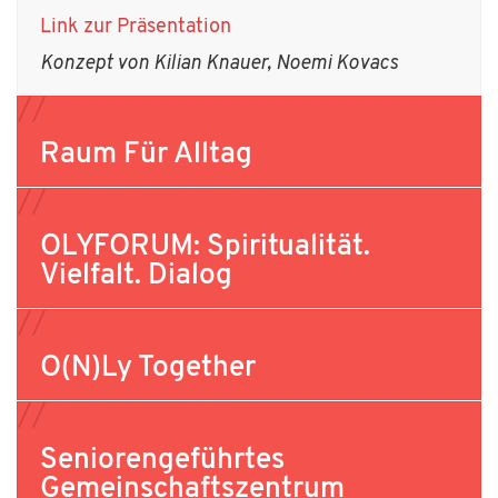
Link zur Präsentation
Konzept von
Kilian
Knauer
,
Noemi
Kovacs
Raum Für Alltag
OLYFORUM: Spiritualität.
Vielfalt. Dialog
O(n)ly Together
Seniorengeführtes
Gemeinschaftszentrum