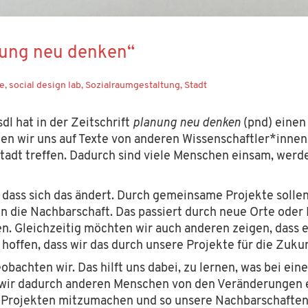
anung neu denken“
tiftung
. Die Hans Sauer Stiftung ist eine in München ansässige
ke
,
social design lab
,
Sozialraumgestaltung
,
Stadt
 socialdesign.de ist ein gemeinnütziges Angebot und verfolgt
o@socialdesign.de
.
l hat in der Zeitschrift
planung neu denken
(pnd) einen 
n wir uns auf Texte von anderen Wissenschaftler*innen.
adt treffen. Dadurch sind viele Menschen einsam, werde
 dass sich das ändert. Durch gemeinsame Projekte sollen
die Nachbarschaft. Das passiert durch neue Orte oder M
. Gleichzeitig möchten wir auch anderen zeigen, dass es
hoffen, dass wir das durch unsere Projekte für die Zuku
bachten wir. Das hilft uns dabei, zu lernen, was bei ein
r dadurch anderen Menschen von den Veränderungen erz
n Projekten mitzumachen und so unsere Nachbarschafte