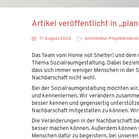
Artikel veröffentlicht in „pl
socialdesign.de ist ein Projekt der
Hans Sauer S
17. August 2022
Architektur
,
Projekteinblic
Förderung von Wissenschaft und Forschung. Auch
Kontaktieren Sie uns gerne per E-Mail über
inf
Das Team vom Home not Shelter! und dem sd
Thema Sozialraumgestaltung. Dabei beziehe
dass sich immer weniger Menschen in der St
Soziale Netzwerke
Nachbarschaft nicht wohl.
Newsletter
Bei der Sozialraumgestaltung möchten wir,
Kontakt
und kennenlernen. Wir verändern zusammen 
Jobs
besser kennen und gegenseitig unterstützen
Nachbarschaft mitgestalten zu können. Wir 
Die Veränderungen in der Nachbarschaft beo
Impressum
besser machen können. Außerdem können wi
Datenschutzerklärung
Menschen dafür zu begeistern, bei unsere