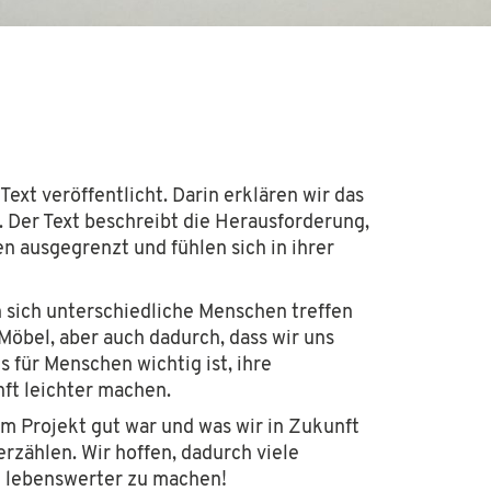
 gemeinnützige Stiftung, ihr Zweck ist die
 keinerlei kommerzielle Interessen.
Text veröffentlicht. Darin erklären wir das
 Der Text beschreibt die Herausforderung,
n ausgegrenzt und fühlen sich in ihrer
 sich unterschiedliche Menschen treffen
öbel, aber auch dadurch, dass wir uns
 für Menschen wichtig ist, ihre
nft leichter machen.
em Projekt gut war und was wir in Zukunft
ählen. Wir hoffen, dadurch viele
n lebenswerter zu machen!