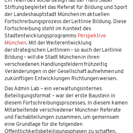
Ein Team des social design lab der Hans Sauer
Stiftung begleitet das Referat für Bildung und Sport
der Landeshauptstadt München im aktuellen
Fortschreibungsprozess der Leitlinie Bildung.
Diese
Fortschreibung steht im Kontext des
Stadtentwicklungsprogramms
Perspektive
München
. M
it der Weiterentwicklung
der strategischen Leitlinien – so auch der Leitlinie
Bildung – will die Stadt München in ihren
verschiedenen Handlungsfeldern frühzeitig
Veränderungen in der Gesellschaft aufnehmen und
zukünftigen Entwicklungen Richtungen weisen.
Das Admin Lab – ein verwaltungsinternes
Beteiligungsformat – war der erste Baustein in
diesem Fortschreibungsprozesses. In diesem kamen
Mitarbeitende verschiedener Münchner Referate
und Fachabteilungen zusammen, um gemeinsam
eine Grundlage für die folgenden
Öffentlichkeitsbeteiligungsphasen zu schaffen.