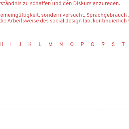
rständnis zu schaffen und den Diskurs anzuregen.
gemeingültigkeit, sondern versucht, Sprachgebrauch
die Arbeitsweise des social design lab, kontinuierlich
H
I
J
K
L
M
N
O
P
Q
R
S
T
d
Duden (Akteur*in)