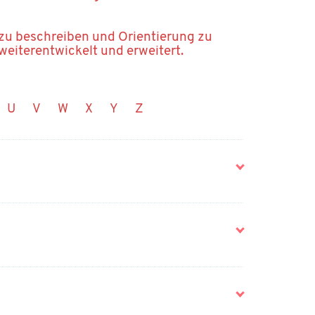
 zu beschreiben und Orientierung zu
 weiterentwickelt und erweitert.
U
V
W
X
Y
Z