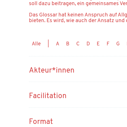
soll dazu beitragen, ein gemeinsames Ve
Das Glossar hat keinen Anspruch auf All
bieten. Es wird, wie auch der Ansatz und 
Alle
|
A
B
C
D
E
F
G
Akteur*innen
Facilitation
Quelle: In Anlehnung an
Duden (Akteur)
un
Stand: 05/2022
Format