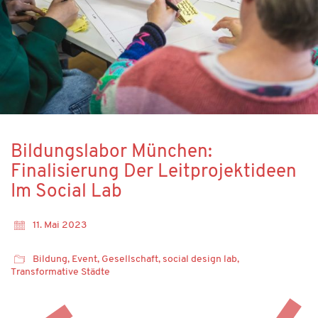
Bildungslabor München:
Finalisierung Der Leitprojektideen
Im Social Lab
11. Mai 2023
Bildung
,
Event
,
Gesellschaft
,
social design lab
,
Transformative Städte