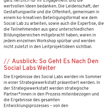
ganz herzlich
für ihr Engagement
und die
wertvollen
Ideen
bedanken
.
Die Leidenschaft, der
Gestaltungswille
und
die Offenheit,
gemeinsam in
einem
ko
-kreativen Beteiligungsformat wie dem
Social
Lab zu arbeiten
,
sowie
auch
die Expertise
, die
die
Teilnehmenden
aus ganz unterschiedlichen
Bildungsbereichen
mitgebracht haben, waren in
jedem einzelnen Workshop
spürbar und
werden
nicht zuletzt
in den
Leitprojektideen sichtbar
.
Ausblick: So Geht Es Nach Den
Social Labs Weiter
Die Ergebnisse des Social Labs werden im Sommer
in einer Strategiewerkstatt präsentiert werden. In
der Strategiewerkstatt werden strategische
Partner*innen
in den Prozess miteinbezogen und
die Ergebnisse des gesamten
Entwicklungsprozesses – von den