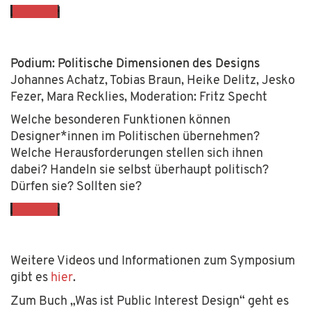
YouTube.
Mehr
erfahren
Video
Podium: Politische Dimensionen des Designs
laden
Johannes Achatz, Tobias Braun, Heike Delitz, Jesko
Mit
dem
Fezer, Mara Recklies, Moderation: Fritz Specht
Laden
YouTube
Welche besonderen Funktionen können
des
immer
Videos
Designer*innen im Politischen übernehmen?
entsperren
akzeptieren
Welche Herausforderungen stellen sich ihnen
Sie die
dabei? Handeln sie selbst überhaupt politisch?
Datenschutzerklärung
Dürfen sie? Sollten sie?
von
YouTube.
Mehr
erfahren
Video
Weitere Videos und Informationen zum Symposium
laden
gibt es
hier
.
Zum Buch „Was ist Public Interest Design“ geht es
YouTube