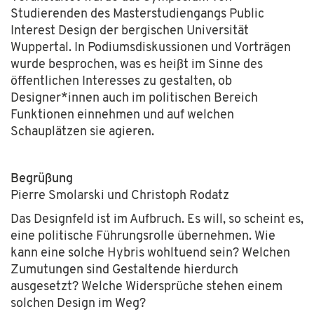
Studierenden des Masterstudiengangs Public
Interest Design der bergischen Universität
Wuppertal. In Podiumsdiskussionen und Vorträgen
wurde besprochen, was es heißt im Sinne des
öffentlichen Interesses zu gestalten, ob
Designer*innen auch im politischen Bereich
Funktionen einnehmen und auf welchen
Schauplätzen sie agieren.
Begrüßung
Pierre Smolarski und Christoph Rodatz
Mit
dem
Das Designfeld ist im Aufbruch. Es will, so scheint es,
Laden
eine politische Führungsrolle übernehmen. Wie
des
Videos
kann eine solche Hybris wohltuend sein? Welchen
akzeptieren
Zumutungen sind Gestaltende hierdurch
Sie die
ausgesetzt? Welche Widersprüche stehen einem
Datenschutzerklärung
solchen Design im Weg?
von