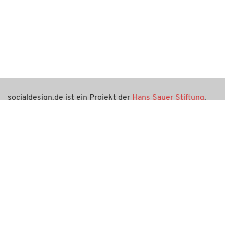
socialdesign.de ist ein Projekt der
Hans Sauer Stiftung
.
Die Hans Sauer Stiftung ist eine in München ansässige
gemeinnützige Stiftung, ihr Zweck ist die Förderung von
Wissenschaft und Forschung. Auch socialdesign.de ist ein
gemeinnütziges Angebot und verfolgt keinerlei
kommerzielle Interessen.
Kontaktieren Sie uns gerne per E-Mail über
info@socialdesign.de
.
Soziale Netzwerke
Newsletter