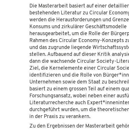
Die Masterarbeit basiert auf einer detaillie
bestehenden Literatur zu Circular Econom
werden die Herausforderungen und Grenzen
Konsums und zirkulärer Geschäftsmodelle
herausgearbeitet, um die Rolle der Bürger
Rahmen des Circular Economy-Konzepts zu
und das zugrunde liegende Wirtschaftssyst
stellen. Aufbauend auf dieser Kritik analysi
dann die wachsende Circular Society-Liter
Ziel, die Kernelemente einer Circular Soci
identifizieren und die Rolle von Bürger*inn
Unternehmen sowie dem Staat zu beschreib
basiert zu einem grossen Teil auf einem qua
Forschungsansatz, wobei neben einer ausfü
Literaturrecherche auch Expert*inneninte
durchgeführt wurden, um die theoretische
socialdesign.de ist ein Projekt der
Hans Sauer S
in der Praxis zu verankern.
Förderung von Wissenschaft und Forschung. Auch
Zu den Ergebnissen der Masterarbeit gehör
Kontaktieren Sie uns gerne per E-Mail über
inf