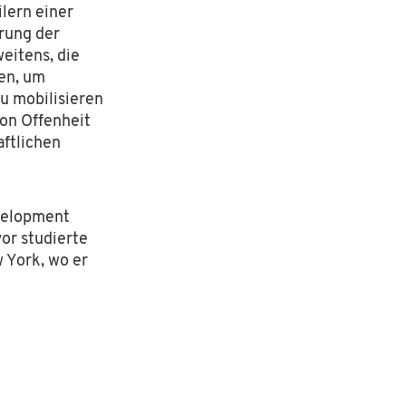
lern einer
erung der
eitens, die
en, um
u mobilisieren
von Offenheit
aftlichen
velopment
vor studierte
w York, wo er