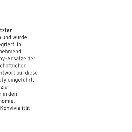
etzten
n und wurde
riert. In
zunehmend
omy-Ansätze der
schaftlichen
ntwort auf diese
ety eingeführt,
zial-
 in den
onomie,
Konvivialität