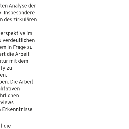
rten Analyse der
y. Insbesondere
 des zirkulären
perspektive im
 verdeutlichen
em in Frage zu
ert die Arbeit
atur mit dem
ety zu
en,
en. Die Arbeit
litativen
hrlichen
rviews
n Erkenntnisse
tiftung
. Die Hans Sauer Stiftung ist eine in München ansässige
 socialdesign.de ist ein gemeinnütziges Angebot und verfolgt
t die
o@socialdesign.de
.