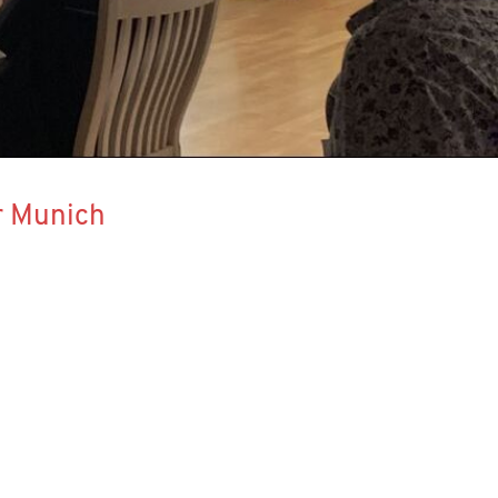
r Munich
 gemeinnützige Stiftung, ihr Zweck ist die
 keinerlei kommerzielle Interessen.