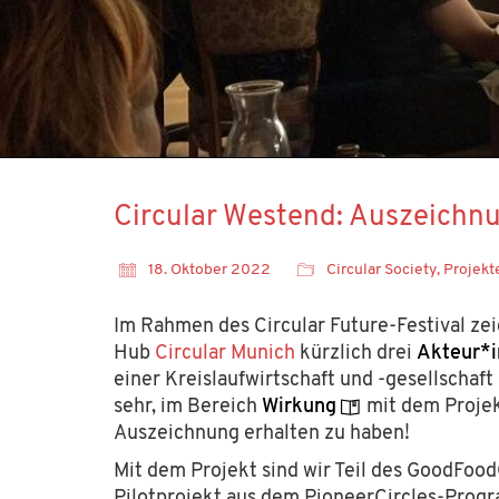
Circular Westend: Auszeichnu
18. Oktober 2022
Circular Society
,
Projekt
Im Rahmen des Circular Future-Festival zei
Hub
Circular Munich
kürzlich drei
Akteur*
socialdesign.de ist ein Projekt der
Hans Sauer S
einer Kreislaufwirtschaft und -gesellschaft
Förderung von Wissenschaft und Forschung. Auch
sehr, im Bereich
Wirkung
mit dem Proje
Kontaktieren Sie uns gerne per E-Mail über
inf
Auszeichnung erhalten zu haben!
Mit dem Projekt sind wir Teil des GoodFoodC
Soziale Netzwerke
Pilotprojekt aus dem PioneerCircles-Progr