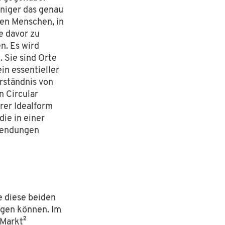
eniger das genau
hen Menschen, in
e davor zu
n. Es wird
 Sie sind Orte
in essentieller
rständnis von
n Circular
rer Idealform
die in einer
wendungen
e diese beiden
igen können. Im
 Markt²