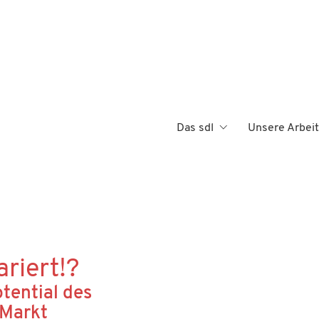
Das sdl
Unsere Arbeit
riert!?
tential des
 Markt