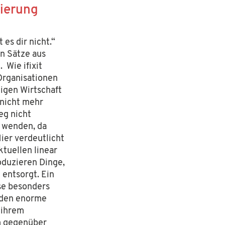
lierung
es dir nicht.“
en Sätze aus
 Wie ifixit
Organisationen
tigen Wirtschaft
 nicht mehr
eg nicht
u wenden, da
ier verdeutlicht
tuellen linear
oduzieren Dinge,
 entsorgt. Ein
se besonders
erden enorme
 ihrem
m gegenüber