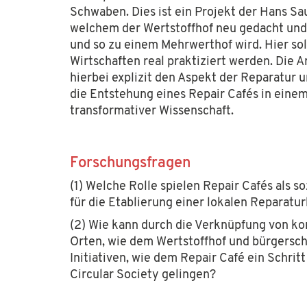
Schwaben. Dies ist ein Projekt der Hans Sau
welchem der Wertstoffhof neu gedacht un
und so zu einem Mehrwerthof wird. Hier sol
Wirtschaften real praktiziert werden. Die A
hierbei explizit den Aspekt der Reparatur 
die Entstehung eines Repair Cafés in eine
transformativer Wissenschaft.
socialdesign.de ist ein Projekt der
Hans Sauer S
Förderung von Wissenschaft und Forschung. Auch
Forschungsfragen
Kontaktieren Sie uns gerne per E-Mail über
inf
(1) Welche Rolle spielen Repair Cafés als so
für die Etablierung einer lokalen Reparatur
Soziale Netzwerke
(2) Wie kann durch die Verknüpfung von 
Newsletter
Orten, wie dem Wertstoffhof und bürgersch
Kontakt
Initiativen, wie dem Repair Café ein Schritt
Circular Society gelingen?
Jobs