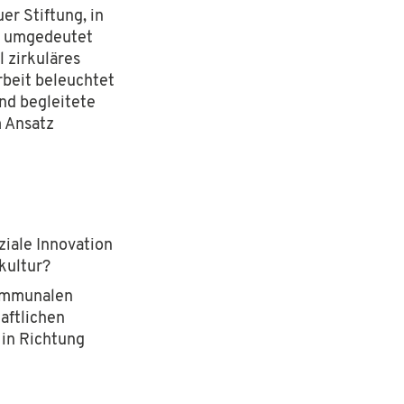
er Stiftung, in
d umgedeutet
l zirkuläres
rbeit beleuchtet
und begleitete
m Ansatz
tiftung
. Die Hans Sauer Stiftung ist eine in München ansässige
 socialdesign.de ist ein gemeinnütziges Angebot und verfolgt
o@socialdesign.de
.
ziale Innovation
kultur?
kommunalen
aftlichen
 in Richtung