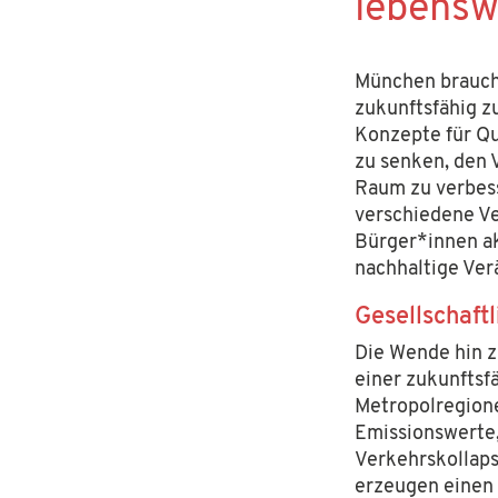
lebensw
München braucht
zukunftsfähig z
Konzepte für Qua
zu senken, den 
Raum zu verbess
verschiedene Ve
Bürger*innen ak
nachhaltige Ver
Gesellschaft
Die Wende hin z
einer zukunftsf
Metropolregion
Emissionswerte,
Verkehrskollaps
erzeugen einen