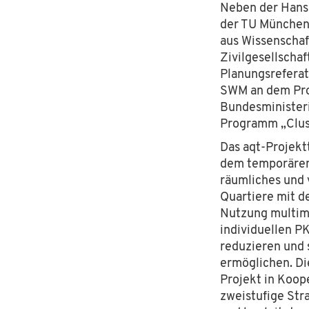
Neben der Hans
der TU München 
aus Wissenschaf
Zivilgesellschaf
Planungsreferat
SWM an dem Pro
Bundesministeri
Programm „Clus
Das aqt-Projekt
dem temporären
räumliches und 
Quartiere mit d
Nutzung multim
individuellen P
reduzieren und 
ermöglichen. Di
Projekt in Koop
zweistufige Str