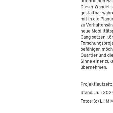
öffentlichen Ra
D
ieser Wandel s
gestaltbar wa
mit in die Plan
zu Verhaltens
än
neue Mobilitäts
Gang setzen
kön
Forschung
sproj
befähigen möch
Quartier und
di
Sinne einer zu
k
übernehmen.
Projektlaufzeit:
Stand: Juli 202
Fotos: (c) LHM