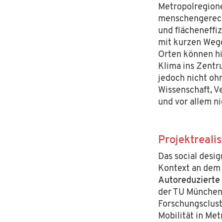
Metropolregion
menschengerech
und
flächen
effi
mit kurzen Wege
Orten können hi
Klima ins Zentru
jedoch nicht oh
Wissenschaft, V
und vor allem n
Projektreali
Das social desig
Kontext an dem 
Autoreduzierte 
der
TU
München,
Forschungsclust
Mobilität in Me