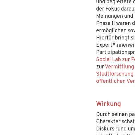
und begleitete 
der Fokus darau
Meinungen und 
Phase II waren 
ermöglichen so
Hierfür bringt 
Expert*innenwi
Partizipationsp
Social Lab zur 
zur
Vermittlung
Stadtforschung
öffentlichen Ve
Wirkung
Durch seinen par
tiftung
. Die Hans Sauer Stiftung ist eine in München ansässige
Charakter schaf
 socialdesign.de ist ein gemeinnütziges Angebot und verfolgt
Diskurs rund u
o@socialdesign.de
.