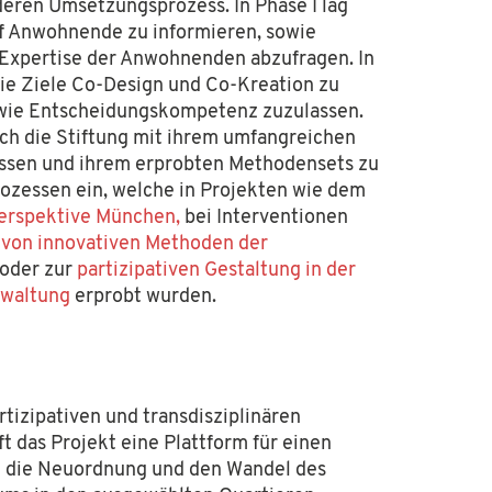
deren Umsetzungsprozess. In Phase I lag
f Anwohnende zu informieren, sowie
Expertise der Anwohnenden abzufragen. In
die Ziele Co-Design und Co-Kreation zu
wie Entscheidungskompetenz zuzulassen.
sich die Stiftung mit ihrem umfangreichen
ssen und ihrem erprobten Methodensets zu
rozessen ein, welche in Projekten wie dem
Perspektive München,
bei Interventionen
 von innovativen Methoden der
oder zur
partizipativen Gestaltung in der
rwaltung
erprobt wurden.
tizipativen und transdisziplinären
 gemeinnützige Stiftung, ihr Zweck ist die
ft
das
Projekt
eine Plattform
für einen
 keinerlei kommerzielle Interessen.
m
die Neuordnung
und
den
Wandel
des