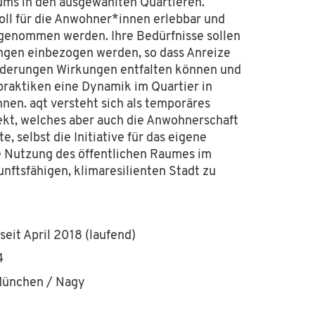
ums in den ausgewählten Quartieren
.
oll für die Anwohner
*innen
erlebbar und
hrgenommen werde
n
.
Ihre
Bedürfnisse sollen
ungen einbezogen werden, so dass Anreize
derungen Wirkungen entfalten können und
praktiken eine Dynamik im Quartier in
nen.
a
qt
versteht sich
als temporäres
ekt, welches aber
auch
die Anwohnerschaft
te,
selb
st
di
e Initiative für das eigene
e Nutzung des öffentlichen Raumes im
unftsfähigen, klimaresilienten Stadt zu
 seit April 2018 (laufend)
4
 München / Nagy