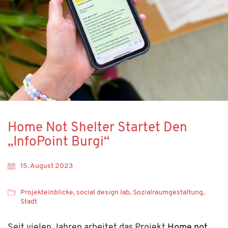
Home Not Shelter Startet Den
„InfoPoint Burgi“
15. August 2023
Projekteinblicke
,
social design lab
,
Sozialraumgestaltung
,
Stadt
Seit vielen Jahren arbeitet das Projekt
Home not